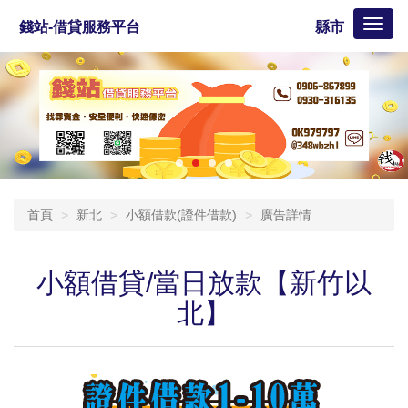
Toggl
錢站-借貸服務平台
縣市
naviga
首頁
新北
小額借款(證件借款)
廣告詳情
小額借貸/當日放款【新竹以
北】