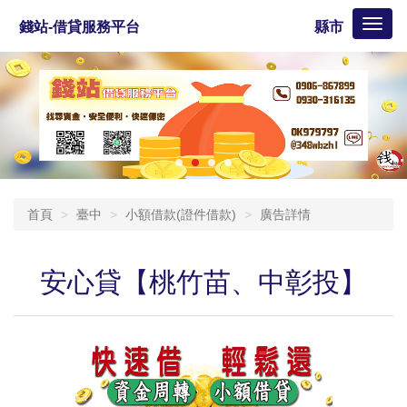
Toggl
錢站-借貸服務平台
縣市
naviga
首頁
臺中
小額借款(證件借款)
廣告詳情
安心貸【桃竹苗、中彰投】