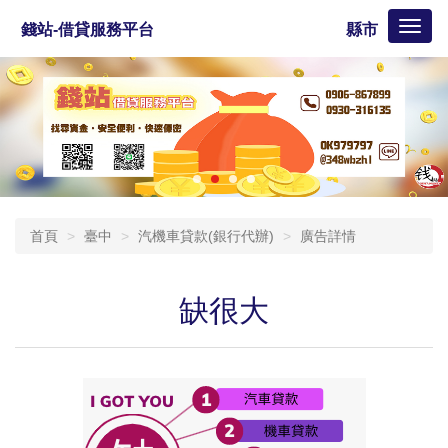
Toggl
錢站-借貸服務平台
縣市
naviga
首頁
臺中
汽機車貸款(銀行代辦)
廣告詳情
缺很大