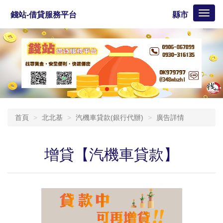
Toggl
錢站-借貸服務平台
縣市
naviga
首頁
北北基
汽機車貸款(銀行代辦)
廣告詳情
增貸【汽機車貸款】