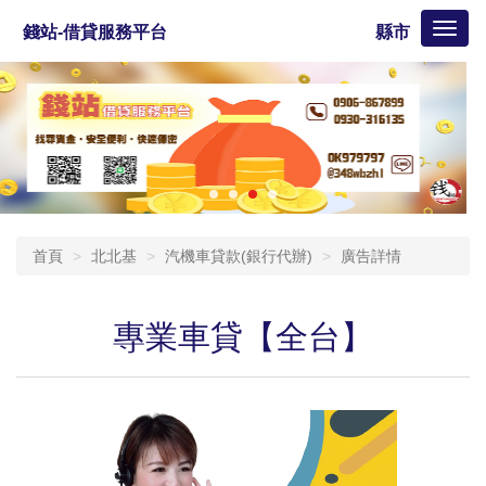
Toggl
錢站-借貸服務平台
縣市
naviga
首頁
北北基
汽機車貸款(銀行代辦)
廣告詳情
專業車貸【全台】